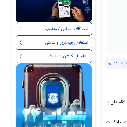
ثبت کالای سرقتی / مفقودی
استعلام رجیستری و سرقتی
دانلود اپلیکیشن همیاب24
تراک گذاری
اقمندان به
بط پادکست