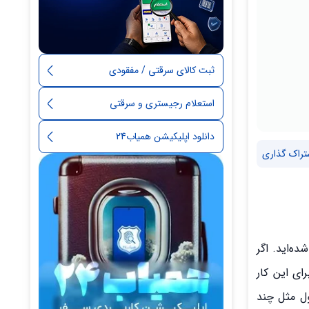
ثبت کالای سرقتی / مفقودی
استعلام رجیستری و سرقتی
دانلود اپلیکیشن همیاب24
تراک گذاری
شما ضعیف شده یا با پیام‌های خطایی مثل No Service یا No Signal مواجه شده‌اید. اگر
 IMEI دستگاه را بررسی کنید. برای این کار
ر با اعداد غیرمعمول مثل چند