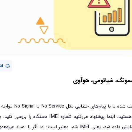
اش
ونگ، شیائومی، هوآوی
اگر الان این مقاله را می‌خوانید، احتمالاً آنتن گوشی 
گوشی‌تان تازه خریداری شده و با مشکل No Serial روبه‌رو هستید، ابتدا پیشنهاد می‌کنیم شماره
کافیست کد #06# را شماره‌گیری کنید. اگر شماره ۱۵ رقمی نمایش داده شد، یعنی IMEI شما معتبر است؛ اما اگ