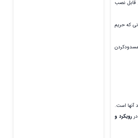
ع قابل نصب
 کسانی که حریم
 مانند فعال‌سازی SafeSearch، تغییر User Agent یا مسدودکردن
 آنها است.
در
رویکرد و