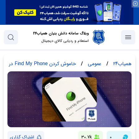
وبلاگ سامانه دانش بنیان همیاب24
استعلام و ردیابی کالای دیجیتال
همیاب24
/
عمومی
/
خاموش کردن Find My Phone در گوشی آیفون
0
30.7k
اشتراک گذاری