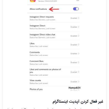
غير فعال كردن آپديت اینستاگرام