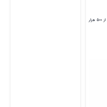
آیگپ به عنوان دومین پیام‌رسان ایرانی از ابتدای اردیبهشت ماه 1401، دریافت پیامک همه تراکنش‌ها از جمله تراکنش های کمتر از 500 هزار