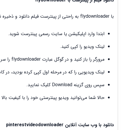
دانلود فیلم از پینترست با flydownloader
با flydownloader به راحتی از پینترست فیلم دانلود و ذخیره نمایید. برای این کار مراحل زیر را طی کنید:
ابتدا وارد اپلیکیشن یا سایت رسمی پینترست شوید.
لینک ویدیو را کپی کنید.
مرورگر را باز کنید و در گوگل عبارت flydownloader را سرچ نمایید.
لینک ویدیویی را که در مرحله اول کپی کرده بودید، در ک
سپس روی گزینه Download کلیک نمایید.
حالا شما می‌توانید ویدیو پینترستی خود را با کیفیت بالا د
دانلود با وب سایت آنلاین pinterestvideodownloader