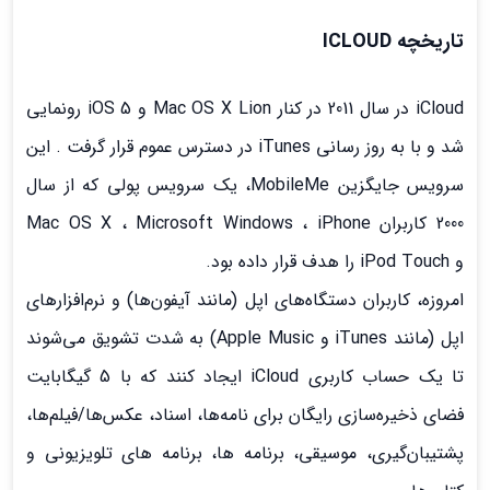
تاریخچه ICLOUD
iCloud در سال 2011 در کنار Mac OS X Lion و iOS 5 رونمایی
شد و با به روز رسانی iTunes در دسترس عموم قرار گرفت . این
سرویس جایگزین MobileMe، یک سرویس پولی که از سال
2000 کاربران Mac OS X ، Microsoft Windows ، iPhone
و iPod Touch را هدف قرار داده بود.
امروزه، کاربران دستگاه‌های اپل (مانند آیفون‌ها) و نرم‌افزارهای
اپل (مانند iTunes و Apple Music) به شدت تشویق می‌شوند
تا یک حساب کاربری iCloud ایجاد کنند که با 5 گیگابایت
فضای ذخیره‌سازی رایگان برای نامه‌ها، اسناد، عکس‌ها/فیلم‌ها،
پشتیبان‌گیری، موسیقی، برنامه ها، برنامه های تلویزیونی و