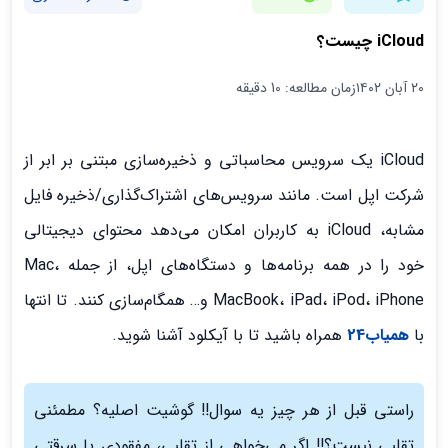
iCloud چیست؟
۲۰ آبان ۱۴۰۲
زمان مطالعه: 10 دقیقه
iCloud یک سرویس محاسباتی و ذخیره‌سازی مبتنی بر ابر از
شرکت اپل است. مانند سرویس‌های اشتراک‌گذاری/ذخیره فایل
مشابه، iCloud به کاربران امکان می‌دهد محتوای دیجیتالی
خود را در همه برنامه‌ها و دستگاه‌های اپل، از جمله Mac،
MacBook، iPad، iPod، iPhone و… همگام‌سازی کنند. تا انتها
با
همیاب24
همراه باشید تا با آیکلود آشنا شوید.
راستی قبل از هر چیز یه سوال!! گوشیت اصلیه؟ مطمئنی
تقلبی نیست؟!! اگر می‌خواهی از تقلبی، مفقودی یا سرقتی