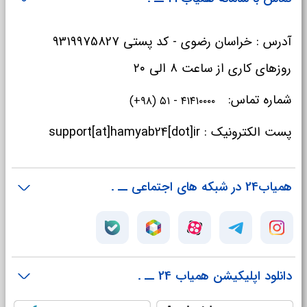
آدرس : خراسان رضوی - کد پستی 9319975827
روزهای کاری از ساعت ۸ الی ۲۰
شماره تماس:
۴۱۴۱۰۰۰۰ - ۵۱ (۹۸+)
پست الکترونیک : support[at]hamyab24[dot]ir
همیاب24 در شبکه های اجتماعی
دانلود اپلیکیشن همیاب 24