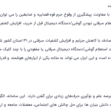
د.
زسوی دیگر، آثار مثبت قضایی فعالیت و همکاری همیاب ۲۴ با معاونت پیشگیری از وقوع جرم قوه قضاییه و ضابطین را 
زان ۲۵ درصد، افزایش ۱۳۰ درصدی استعلام سرقتی نبودن گوشی/دستگاه دیجیتال قبل از خرید، افزایش 
همچنین، شروع به‌کار سامانه همیاب ۲۴ و ارائه «پنل ویژه» مصادف با کاهش ج
د استعلام گوشی‌/دستگاه دیجیتال سرقتی یا مفقودی را با چند کلیک سا
ت و این ابزار، می تواند به مثابه یکی از ابزارهای هوشمند و قدرت
 که ایرانیان در عرصه علم و نوآوری حرف‌های زیادی برای گفتن دارند. این سامانه، ا
انش بنیان ها برای حل چالش های اجتماعی، معضلات جامعه و ارت