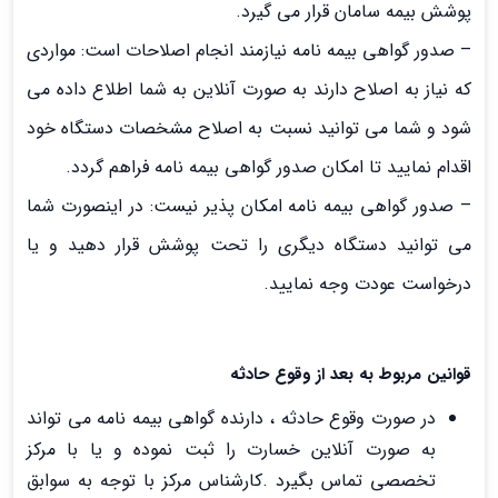
پوشش بیمه سامان قرار می گیرد.
– صدور گواهی بیمه نامه نیازمند انجام اصلاحات است: مواردی
که نیاز به اصلاح دارند به صورت آنلاین به شما اطلاع داده می
شود و شما می توانید نسبت به اصلاح مشخصات دستگاه خود
اقدام نمایید تا امکان صدور گواهی بیمه نامه فراهم گردد.
– صدور گواهی بیمه نامه امکان پذیر نیست: در اینصورت شما
می توانید دستگاه دیگری را تحت پوشش قرار دهید و یا
درخواست عودت وجه نمایید.
قوانین مربوط به بعد از وقوع حادثه
در ﺻﻮرت وﻗﻮع ﺣﺎدﺛﻪ ، دارﻧﺪه ﮔﻮاﻫﯽ ﺑﯿﻤﻪ ﻧﺎﻣﻪ ﻣﯽ ﺗﻮاﻧﺪ
ﺑﻪ ﺻﻮرت آﻧﻼﯾﻦ ﺧﺴﺎرت را ﺛﺒﺖ ﻧﻤﻮده و ﯾﺎ ﺑﺎ ﻣﺮﮐﺰ
ﺗﺨﺼﺼﯽ ﺗﻤﺎس ﺑﮕﯿﺮد .ﮐﺎرﺷﻨﺎس ﻣﺮﮐﺰ ﺑﺎ ﺗﻮﺟﻪ ﺑﻪ ﺳﻮاﺑﻖ