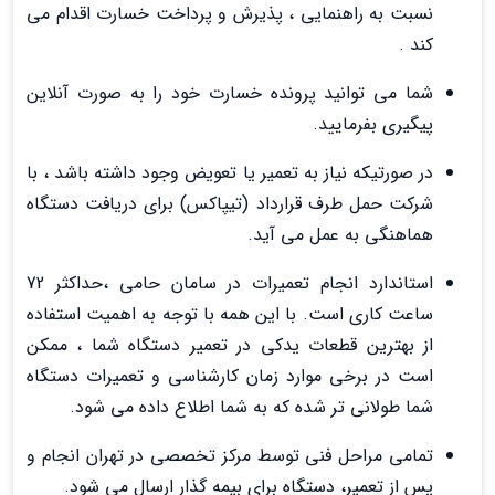
ﻧﺴﺒﺖ ﺑﻪ راﻫﻨﻤﺎﯾﯽ ، ﭘﺬﯾﺮش و ﭘﺮداﺧﺖ ﺧﺴﺎرت اﻗﺪام ﻣﯽ
ﮐﻨﺪ .
شما می توانید پرونده خسارت خود را به صورت آنلاین
پیگیری بفرمایید.
در ﺻﻮرﺗﯿﮑﻪ ﻧﯿﺎز ﺑﻪ ﺗﻌﻤﯿﺮ ﯾﺎ ﺗﻌﻮﯾﺾ وﺟﻮد داﺷﺘﻪ ﺑﺎﺷﺪ ، ﺑﺎ
ﺷﺮﮐﺖ ﺣﻤﻞ ﻃﺮف ﻗﺮارداد (ﺗﯿﭙﺎﮐﺲ) ﺑﺮاي درﯾﺎﻓﺖ دﺳﺘﮕﺎه
ﻫﻤﺎﻫﻨﮕﯽ ﺑﻪ ﻋﻤﻞ ﻣﯽ آﯾﺪ.
استاندارد انجام تعمیرات در سامان حامی ،حداکثر 72
ساعت کاری است. با این همه با توجه به اهمیت استفاده
از بهترین قطعات یدکی در تعمیر دستگاه شما ، ممکن
است در برخی موارد زمان کارشناسی و تعمیرات دستگاه
شما طولانی تر شده که به شما اطلاع داده می شود.
ﺗﻤﺎﻣﯽ ﻣﺮاﺣﻞ ﻓﻨﯽ ﺗﻮﺳﻂ ﻣﺮﮐﺰ ﺗﺨﺼﺼﯽ در ﺗﻬﺮان اﻧﺠﺎم و
ﭘﺲ از ﺗﻌﻤﯿﺮ، دﺳﺘﮕﺎه ﺑﺮاي ﺑﯿﻤﻪ ﮔﺬار ارﺳﺎل ﻣﯽ ﺷﻮد.